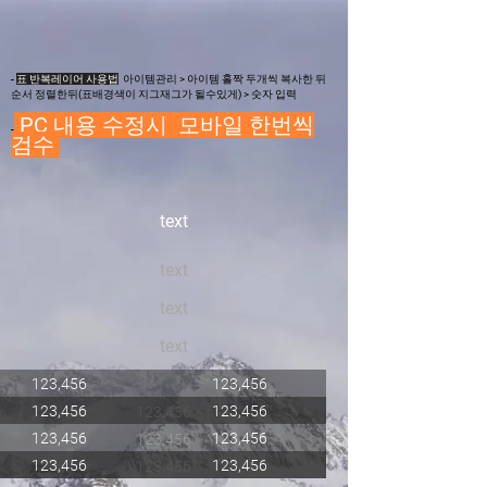
-
표 반복레이어 사용법
아이템관리 > 아이템 홀짝 두개씩 복사한 뒤
순서 정렬한뒤(표배경색이 지그
재그가 될수있게) > 숫자 입력
PC 내용 수정시 모바일 한번씩
-
검수
text
text
text
text
123,456
123,456
123,456
123,456
123,456
123,456
123,456
123,456
123,456
123,456
123,456